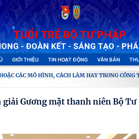
Ủ
GIỚI THIỆU
TIN HOẠT ĐỘNG
VĂN BẢN
THƯ
 HOẶC CÁC MÔ HÌNH, CÁCH LÀM HAY TRONG CÔNG 
 giải Gương mặt thanh niên Bộ Tư