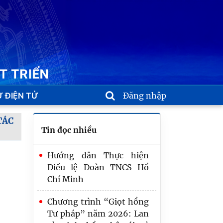
 ĐIỆN TỬ
Đăng nhập
TÁC
Tin đọc nhiều
Hướng dẫn Thực hiện
Điều lệ Đoàn TNCS Hồ
Chương trình “Giọt hồng
Chí Minh
Tư pháp” năm 2026: Lan
tỏa tinh thần nhân ái, sẻ
Chương trình “Giọt hồng
chia vì cộng đồng
Tư pháp” năm 2026: Lan