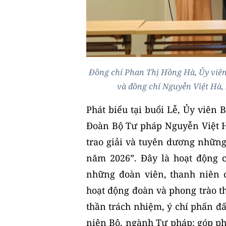
Đồng chí Phan Thị Hồng Hà, Ủy viê
và đồng chí Nguyễn Việt Hà,
Phát biểu tại buổi Lễ, Ủy viên
Đoàn Bộ Tư pháp Nguyễn Việt H
trao giải và tuyên dương nhữn
năm 2026”. Đây là hoạt động 
những đoàn viên, thanh niên c
hoạt động đoàn và phong trào th
thần trách nhiệm, ý chí phấn đ
niên Bộ, ngành Tư pháp; góp ph