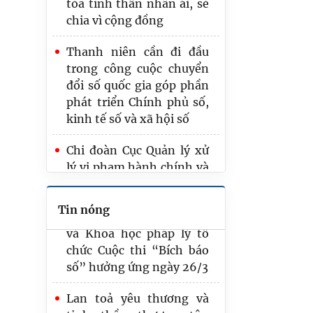
tỏa tinh thần nhân ái, sẻ
Viện Chiến lược và Khoa
chia vì cộng đồng
học pháp lý tri ân người
có công, các anh hùng,
Thanh niên cần đi đầu
liệt sĩ tại tỉnh Bắc Ninh
trong công cuộc chuyển
đổi số quốc gia góp phần
Tuổi trẻ Bộ Tư pháp tri ân
phát triển Chính phủ số,
người có công với cách
kinh tế số và xã hội số
mạng tại xã Văn Giang,
tỉnh Hưng Yên
Chi đoàn Cục Quản lý xử
lý vi phạm hành chính và
Chi đoàn Viện Chiến lược
theo dõi thi hành pháp
và Khoa học pháp lý tổ
luật dâng hương tại
chức Cuộc thi “Bích báo
Tin nóng
Nghĩa trang Liệt sĩ
số” hưởng ứng ngày 26/3
Chi đoàn Cục Công nghệ
Lan toả yêu thương và
thông tin tổ chức sinh
tinh thần thượng tôn
hoạt chuyên đề: "Từ
pháp luật tại xã Cẩm
hành trình ra khơi tìm
Giàng, tỉnh Thái Nguyên