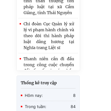
đường cứu nước đến tư
tưởng Hồ Chí Minh về
Chi đoàn Cục Quản lý xử
chủ quyền biển, đảo Việt
lý vi phạm hành chính và
Nam"
theo dõi thi hành pháp
luật dâng hương tại
Tuổi trẻ Bộ Tư pháp tri ân
Nghĩa trang Liệt sĩ
người có công với cách
mạng tại xã Văn Giang,
Thanh niên cần đi đầu
tỉnh Hưng Yên
trong công cuộc chuyển
đổi số quốc gia góp phần
phát triển Chính phủ số,
kinh tế số và xã hội số
Đoàn viên, thanh niên Bộ
Thống kê truy cập
Tư pháp đời đời nhớ ơn
các anh hùng liệt sỹ
Hôm nay:
8
Trong tuần:
84