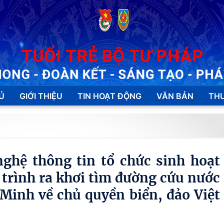
Ủ
GIỚI THIỆU
TIN HOẠT ĐỘNG
VĂN BẢN
THƯ
ghệ thông tin tổ chức sinh hoạt
trình ra khơi tìm đường cứu nước
Minh về chủ quyền biển, đảo Việt