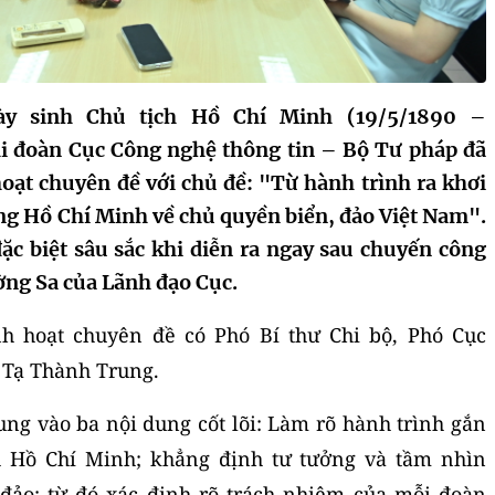
y sinh Chủ tịch Hồ Chí Minh (19/5/1890 –
i đoàn Cục Công nghệ thông tin – Bộ Tư pháp đã
hoạt chuyên đề với chủ đề: "Từ hành trình ra khơi
ng Hồ Chí Minh về chủ quyền biển, đảo Việt Nam".
ặc biệt sâu sắc khi diễn ra ngay sau chuyến công
ờng Sa của Lãnh đạo Cục.
nh hoạt chuyên đề có Phó Bí thư Chi bộ, Phó Cục
 Tạ Thành Trung.
ung vào ba nội dung cốt lõi: Làm rõ hành trình gắn
ch Hồ Chí Minh; khẳng định tư tưởng và tầm nhìn
 đảo; từ đó xác định rõ trách nhiệm của mỗi đoàn