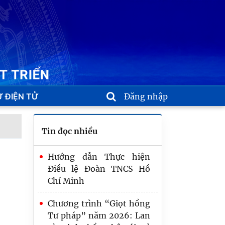
 ĐIỆN TỬ
Đăng nhập
Tin đọc nhiều
Hướng dẫn Thực hiện
Điều lệ Đoàn TNCS Hồ
Chí Minh
Chương trình “Giọt hồng
Tư pháp” năm 2026: Lan
Chương trình “Giọt hồng
tỏa tinh thần nhân ái, sẻ
Tư pháp” năm 2026: Lan