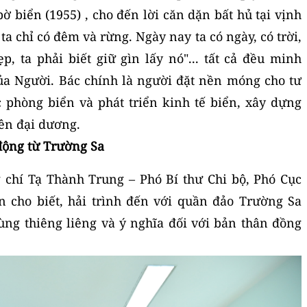
ờ biển (1955) , cho đến lời căn dặn bất hủ tại vịnh
a chỉ có đêm và rừng. Ngày nay ta có ngày, có trời,
ẹp, ta phải biết giữ gìn lấy nó"... tất cả đều minh
ủa Người. Bác chính là người đặt nền móng cho tư
 phòng biển và phát triển kinh tế biển, xây dựng
rên đại dương.
động từ Trường Sa
ng chí Tạ Thành Trung – Phó Bí thư Chi bộ, Phó Cục
n cho biết, hải trình đến với quần đảo Trường Sa
ùng thiêng liêng và ý nghĩa đối với bản thân đồng