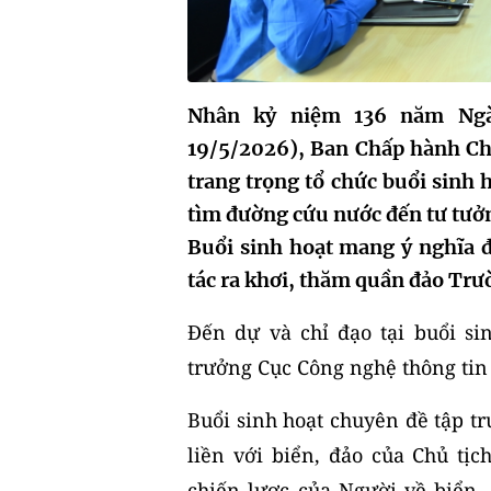
Nhân kỷ niệm 136 năm Ngà
19/5/2026), Ban Chấp hành Ch
trang trọng tổ chức buổi sinh 
tìm đường cứu nước đến tư tưở
Buổi sinh hoạt mang ý nghĩa đ
tác ra khơi, thăm quần đảo Trư
Đến dự và chỉ đạo tại buổi si
trưởng Cục Công nghệ thông tin
Buổi sinh hoạt chuyên đề tập tr
liền với biển, đảo của Chủ tị
chiến lược của Người về biển,