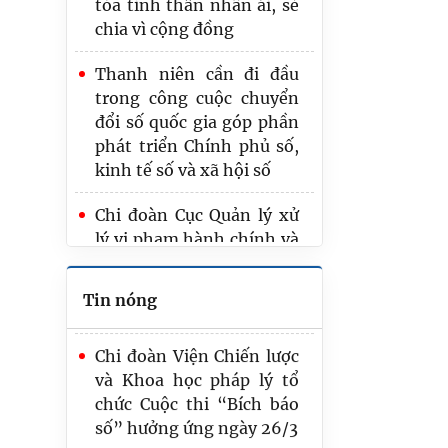
chia vì cộng đồng
tỏa tinh thần nhân ái, sẻ
chia vì cộng đồng
Viện Chiến lược và Khoa
học pháp lý tri ân người
Thanh niên cần đi đầu
có công, các anh hùng,
trong công cuộc chuyển
liệt sĩ tại tỉnh Bắc Ninh
đổi số quốc gia góp phần
phát triển Chính phủ số,
Tuổi trẻ Bộ Tư pháp tri ân
kinh tế số và xã hội số
người có công với cách
mạng tại xã Văn Giang,
Chi đoàn Cục Quản lý xử
tỉnh Hưng Yên
lý vi phạm hành chính và
theo dõi thi hành pháp
Chi đoàn Viện Chiến lược
luật dâng hương tại
Tin nóng
và Khoa học pháp lý tổ
Nghĩa trang Liệt sĩ
chức Cuộc thi “Bích báo
số” hưởng ứng ngày 26/3
Tuổi trẻ Bộ Tư pháp tri ân
người có công với cách
Lan toả yêu thương và
mạng tại xã Văn Giang,
tinh thần thượng tôn
tỉnh Hưng Yên
pháp luật tại xã Cẩm