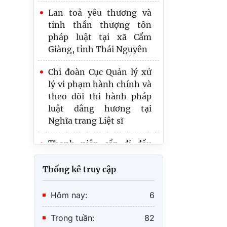
Giàng, tỉnh Thái Nguyên
Đoàn viên, thanh niên Bộ
Tư pháp đời đời nhớ ơn
Chi đoàn Cục Quản lý xử
các anh hùng liệt sỹ
lý vi phạm hành chính và
theo dõi thi hành pháp
luật dâng hương tại
Nghĩa trang Liệt sĩ
Thanh niên cần đi đầu
trong công cuộc chuyển
đổi số quốc gia góp phần
phát triển Chính phủ số,
kinh tế số và xã hội số
Thống kê truy cập
Đoàn viên, thanh niên Bộ
Tư pháp đời đời nhớ ơn
Hôm nay:
6
các anh hùng liệt sỹ
Trong tuần:
82