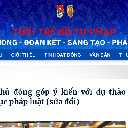
Ủ
GIỚI THIỆU
TIN HOẠT ĐỘNG
VĂN BẢN
THƯ
hủ đóng góp ý kiến với dự thảo
ục pháp luật (sửa đổi)