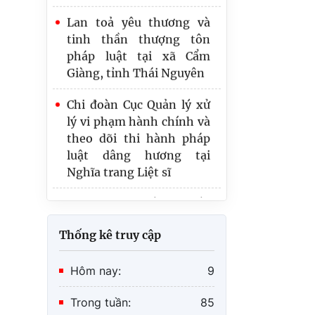
đường cứu nước đến tư
pháp luật tại xã Cẩm
tưởng Hồ Chí Minh về
Giàng, tỉnh Thái Nguyên
chủ quyền biển, đảo Việt
Chi đoàn Cục Quản lý xử
Nam"
lý vi phạm hành chính và
Tuổi trẻ Bộ Tư pháp tri ân
theo dõi thi hành pháp
người có công với cách
luật dâng hương tại
mạng tại xã Văn Giang,
Nghĩa trang Liệt sĩ
tỉnh Hưng Yên
Thanh niên cần đi đầu
trong công cuộc chuyển
đổi số quốc gia góp phần
phát triển Chính phủ số,
kinh tế số và xã hội số
Thống kê truy cập
Đoàn viên, thanh niên Bộ
Tư pháp đời đời nhớ ơn
Hôm nay:
9
các anh hùng liệt sỹ
Trong tuần:
85