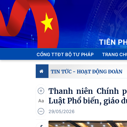
CỔNG TTĐT BỘ TƯ PHÁP
TRANG CH
TIN TỨC - HOẠT ĐỘNG ĐOÀN
Thanh niên Chính p
Luật Phổ biến, giáo d
Aa
29/05/2026