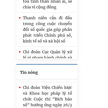
tỏa tinh thần nhân ái, sẻ
chia vì cộng đồng
chia vì cộng đồng
Viện Chiến lược và Khoa
Thanh niên cần đi đầu
học pháp lý tri ân người
trong công cuộc chuyển
có công, các anh hùng,
đổi số quốc gia góp phần
liệt sĩ tại tỉnh Bắc Ninh
phát triển Chính phủ số,
kinh tế số và xã hội số
Tuổi trẻ Bộ Tư pháp tri ân
người có công với cách
Chi đoàn Cục Quản lý xử
mạng tại xã Văn Giang,
lý vi phạm hành chính và
tỉnh Hưng Yên
theo dõi thi hành pháp
luật dâng hương tại
Chi đoàn Viện Chiến lược
Tin nóng
Nghĩa trang Liệt sĩ
và Khoa học pháp lý tổ
chức Cuộc thi “Bích báo
Chi đoàn Cục Công nghệ
số” hưởng ứng ngày 26/3
thông tin tổ chức sinh
hoạt chuyên đề: "Từ
Lan toả yêu thương và
hành trình ra khơi tìm
tinh thần thượng tôn