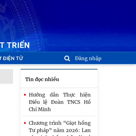
 ĐIỆN TỬ
Đăng nhập
Tin đọc nhiều
Hướng dẫn Thực hiện
Điều lệ Đoàn TNCS Hồ
Chí Minh
Chương trình “Giọt hồng
Chương trình “Giọt hồng
Tư pháp” năm 2026: Lan
Tư pháp” năm 2026: Lan
tỏa tinh thần nhân ái, sẻ