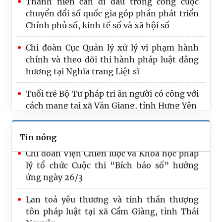
Thanh niên cần đi đầu trong công cuộc
Chương trình “Giọt hồng Tư pháp” năm
chuyển đổi số quốc gia góp phần phát triển
2026: Lan tỏa tinh thần nhân ái, sẻ chia vì
Chính phủ số, kinh tế số và xã hội số
cộng đồng
Chi đoàn Cục Quản lý xử lý vi phạm hành
Viện Chiến lược và Khoa học pháp lý tri ân
chính và theo dõi thi hành pháp luật dâng
người có công, các anh hùng, liệt sĩ tại tỉnh
hương tại Nghĩa trang Liệt sĩ
Bắc Ninh
Tuổi trẻ Bộ Tư pháp tri ân người có công với
Tuổi trẻ Bộ Tư pháp tri ân người có công với
cách mạng tại xã Văn Giang, tỉnh Hưng Yên
cách mạng tại xã Văn Giang, tỉnh Hưng Yên
Đoàn viên, thanh niên Bộ Tư pháp đời đời
Chi đoàn Viện Chiến lược và Khoa học pháp
Tin nóng
nhớ ơn các anh hùng liệt sỹ
lý tổ chức Cuộc thi “Bích báo số” hưởng
ứng ngày 26/3
Lan toả yêu thương và tinh thần thượng
tôn pháp luật tại xã Cẩm Giàng, tỉnh Thái
Nguyên