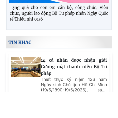
Tặng quà cho con em cán bộ, công chức, viên
chức, người lao động Bộ Tư pháp nhân Ngày Quốc
tế Thiếu nhi 01/6
TIN KHÁC
14 cá nhân được nhận giải
Gương mặt thanh niên Bộ Tư
pháp
Thiết thực kỷ niệm 136 năm
Ngày sinh Chủ tịch Hồ Chí Minh
(19/5/1890-19/5/2026), sáng
18/5, Đoàn Thanh niên Cộng sản
Hồ Chí Minh Bộ Tư pháp tổ chức
Lễ trao giải Gương mặt thanh
Chi đoàn Viện Chiến lược và
niên Bộ Tư pháp.
Khoa học pháp lý tổ chức Cuộc